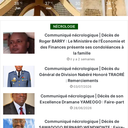
36
37
30
34
℃
℃
℃
℃
lun
mar
mer
jeu
NÉCROLOGIE
Communiqué nécrologique | Décès de
Roger BARRY : Le Ministère de l’Économie et
des Finances présente ses condoléances à
la famille
il y a 2 semaines
Communiqué nécrologique | Décès du
Général de Division Nabéré Honoré TRAORÉ
: Remerciements
03/07/2026
Communiqué nécrologique | Décès de son
Excellence Dramane YAMEOGO : Faire-part
28/06/2026
Communiqué nécrologique | Décès de
SAWADOGO BERNARD WENDIKONTE : Faire-