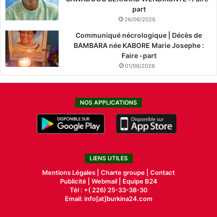
part
26/06/2026
Communiqué nécrologique | Décès de
BAMBARA née KABORE Marie Josephe :
Faire -part
01/06/2026
NOS APPLICATIONS
LIENS UTILES
Mentions Légales |
Charte groupe |
Contact
Publicité
|
Webmail |
Equipe B24
Tél : +( 226) 25-33-38-30
Email: info[at]burkina24.com