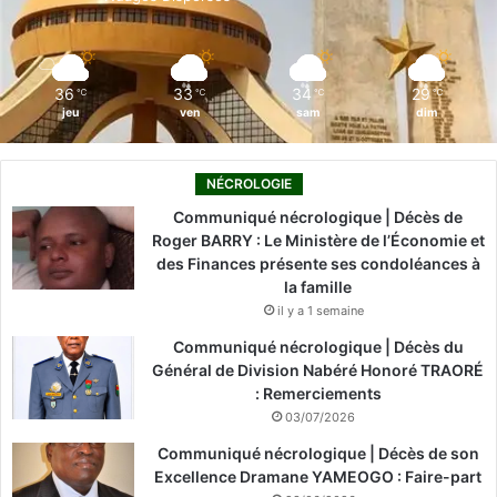
k
n
a
m
36
33
34
29
℃
℃
℃
℃
jeu
ven
sam
dim
NÉCROLOGIE
Communiqué nécrologique | Décès de
Roger BARRY : Le Ministère de l’Économie et
des Finances présente ses condoléances à
la famille
il y a 1 semaine
Communiqué nécrologique | Décès du
Général de Division Nabéré Honoré TRAORÉ
: Remerciements
03/07/2026
Communiqué nécrologique | Décès de son
Excellence Dramane YAMEOGO : Faire-part