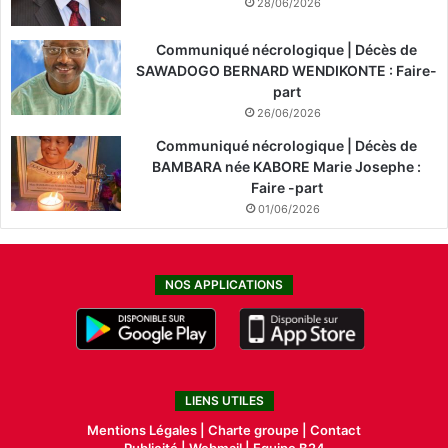
28/06/2026
Communiqué nécrologique | Décès de
SAWADOGO BERNARD WENDIKONTE : Faire-
part
26/06/2026
Communiqué nécrologique | Décès de
BAMBARA née KABORE Marie Josephe :
Faire -part
01/06/2026
NOS APPLICATIONS
LIENS UTILES
Mentions Légales |
Charte groupe |
Contact
Publicité
|
Webmail |
Equipe B24