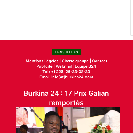
LIENS UTILES
Mentions Légales |
Charte groupe |
Contact
Publicité
|
Webmail |
Equipe B24
Tél : +( 226) 25-33-38-30
Email: info[at]burkina24.com
Burkina 24 : 17 Prix Galian
remportés