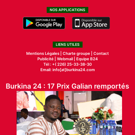
NOS APPLICATIONS
LIENS UTILES
Mentions Légales |
Charte groupe |
Contact
Publicité
|
Webmail |
Equipe B24
Tél : +( 226) 25-33-38-30
Email: info[at]burkina24.com
Burkina 24 : 17 Prix Galian remportés