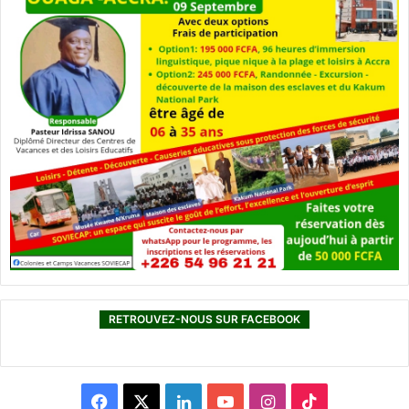
RETROUVEZ-NOUS SUR FACEBOOK
F
X
L
Y
I
T