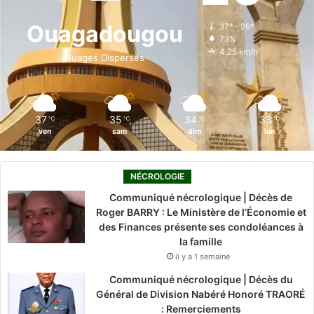
o
d
b
g
k
Ouagadougou
37º - 26º
73%
o
i
e
r
4.25 km/h
Nuages Dispersés
k
n
a
m
37
35
34
33
℃
℃
℃
℃
ven
sam
dim
lun
NÉCROLOGIE
Communiqué nécrologique | Décès de
Roger BARRY : Le Ministère de l’Économie et
des Finances présente ses condoléances à
la famille
il y a 1 semaine
Communiqué nécrologique | Décès du
Général de Division Nabéré Honoré TRAORÉ
: Remerciements