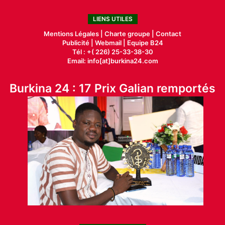
LIENS UTILES
Mentions Légales |
Charte groupe |
Contact
Publicité
|
Webmail |
Equipe B24
Tél : +( 226) 25-33-38-30
Email: info[at]burkina24.com
Burkina 24 : 17 Prix Galian remportés