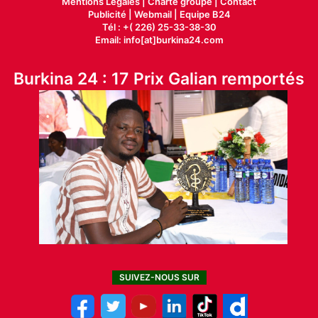
Mentions Légales |
Charte groupe |
Contact
Publicité
|
Webmail |
Equipe B24
Tél : +( 226) 25-33-38-30
Email: info[at]burkina24.com
Burkina 24 : 17 Prix Galian remportés
SUIVEZ-NOUS SUR