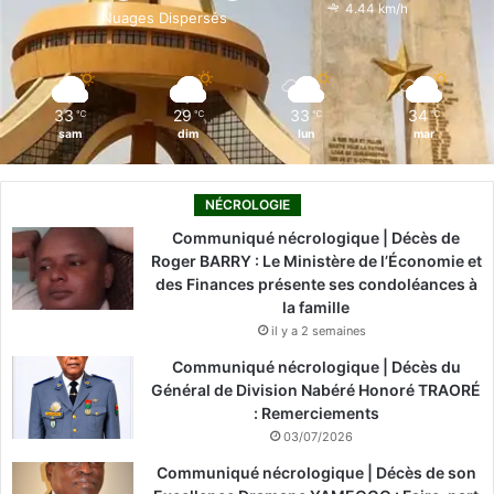
o
i
e
r
4.44 km/h
Nuages Dispersés
k
n
a
m
33
29
33
34
℃
℃
℃
℃
sam
dim
lun
mar
NÉCROLOGIE
Communiqué nécrologique | Décès de
Roger BARRY : Le Ministère de l’Économie et
des Finances présente ses condoléances à
la famille
il y a 2 semaines
Communiqué nécrologique | Décès du
Général de Division Nabéré Honoré TRAORÉ
: Remerciements
03/07/2026
Communiqué nécrologique | Décès de son