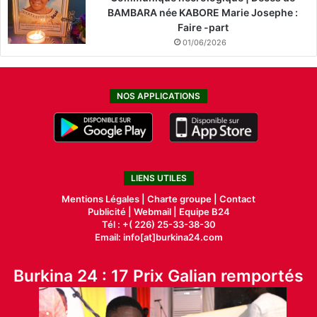
BAMBARA née KABORE Marie Josephe :
Faire -part
01/06/2026
NOS APPLICATIONS
LIENS UTILES
Mentions Légales |
Charte groupe |
Contact
Publicité
|
Webmail |
Equipe B24
Tél : +( 226) 25-33-38-30
Email: info[at]burkina24.com
Burkina 24 : 17 Prix Galian remportés