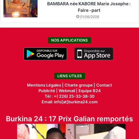
BAMBARA née KABORE Marie Josephe :
Faire -part
01/06/2026
NOS APPLICATIONS
LIENS UTILES
Mentions Légales |
Charte groupe |
Contact
Publicité
|
Webmail |
Equipe B24
Tél : +( 226) 25-33-38-30
Email: info[at]burkina24.com
Burkina 24 : 17 Prix Galian remportés