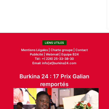
LIENS UTILES
Mentions Légales |
Charte groupe |
Contact
Publicité
|
Webmail |
Equipe B24
Tél : +( 226) 25-33-38-30
Email: info[at]burkina24.com
Burkina 24 : 17 Prix Galian
remportés