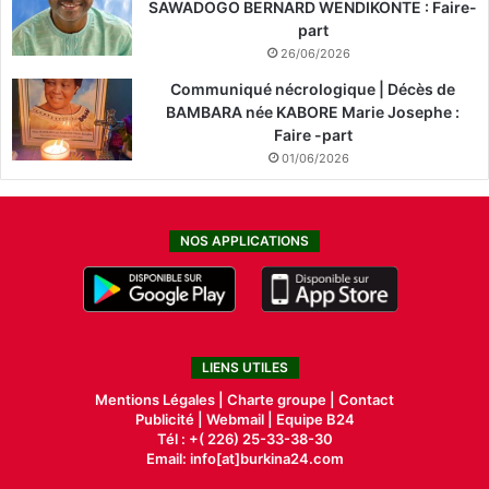
SAWADOGO BERNARD WENDIKONTE : Faire-
part
26/06/2026
Communiqué nécrologique | Décès de
BAMBARA née KABORE Marie Josephe :
Faire -part
01/06/2026
NOS APPLICATIONS
LIENS UTILES
Mentions Légales |
Charte groupe |
Contact
Publicité
|
Webmail |
Equipe B24
Tél : +( 226) 25-33-38-30
Email: info[at]burkina24.com