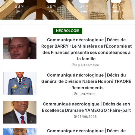
33
36
34
33
℃
℃
℃
℃
jeu
ven
sam
dim
NÉCROLOGIE
Communiqué nécrologique | Décès de
Roger BARRY : Le Ministère de l’Économie et
des Finances présente ses condoléances à
la famille
il y a 1 semaine
Communiqué nécrologique | Décès du
Général de Division Nabéré Honoré TRAORÉ
: Remerciements
03/07/2026
Communiqué nécrologique | Décès de son
Excellence Dramane YAMEOGO : Faire-part
28/06/2026
Communiqué nécrologique | Décès de