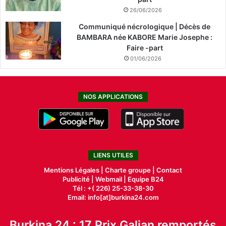
26/06/2026
Communiqué nécrologique | Décès de
BAMBARA née KABORE Marie Josephe :
Faire -part
01/06/2026
NOS APPLICATIONS
LIENS UTILES
Mentions Légales |
Charte groupe |
Contact
Publicité
|
Webmail |
Equipe B24
Tél : +( 226) 25-33-38-30
Email: info[at]burkina24.com
Burkina 24 : 17 Prix Galian remportés