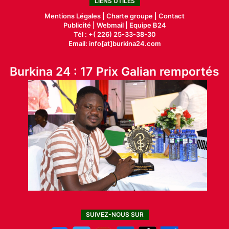
LIENS UTILES
Mentions Légales |
Charte groupe |
Contact
Publicité
|
Webmail |
Equipe B24
Tél : +( 226) 25-33-38-30
Email: info[at]burkina24.com
Burkina 24 : 17 Prix Galian remportés
SUIVEZ-NOUS SUR