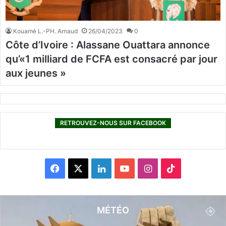
Kouamé L.-PH. Arnaud
26/04/2023
0
Côte d’Ivoire : Alassane Ouattara annonce
qu’«1 milliard de FCFA est consacré par jour
aux jeunes »
RETROUVEZ-NOUS SUR FACEBOOK
F
X
L
Y
I
T
a
i
o
n
i
c
n
u
s
k
MÉTÉO