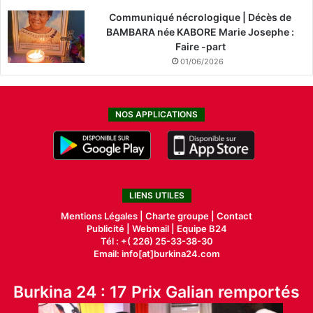
Communiqué nécrologique | Décès de
BAMBARA née KABORE Marie Josephe :
Faire -part
01/06/2026
NOS APPLICATIONS
LIENS UTILES
Mentions Légales |
Charte groupe |
Contact
Publicité
|
Webmail |
Equipe B24
Tél : +( 226) 25-33-38-30
Email: info[at]burkina24.com
Burkina 24 : 17 Prix Galian remportés