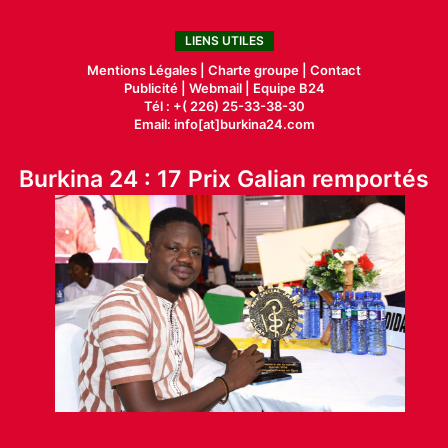
LIENS UTILES
Mentions Légales |
Charte groupe |
Contact
Publicité
|
Webmail |
Equipe B24
Tél : +( 226) 25-33-38-30
Email: info[at]burkina24.com
Burkina 24 : 17 Prix Galian remportés