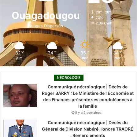
o
d
b
g
k
Ouagadougou
28º - 28º
70%
o
i
e
r
2.39 km/h
Nuages Dispersés
k
n
a
m
32
34
35
34
℃
℃
℃
℃
dim
lun
mar
mer
NÉCROLOGIE
Communiqué nécrologique | Décès de
Roger BARRY : Le Ministère de l’Économie et
des Finances présente ses condoléances à
la famille
il y a 2 semaines
Communiqué nécrologique | Décès du
Général de Division Nabéré Honoré TRAORÉ
: Remerciements