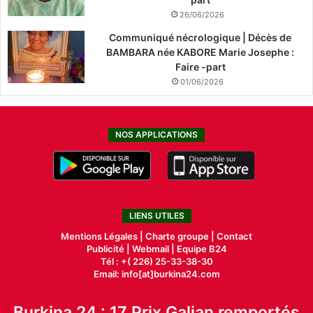
26/06/2026
Communiqué nécrologique | Décès de
BAMBARA née KABORE Marie Josephe :
Faire -part
01/06/2026
NOS APPLICATIONS
LIENS UTILES
Mentions Légales |
Charte groupe |
Contact
Publicité
|
Webmail |
Equipe B24
Tél : +( 226) 25-33-38-30
Email: info[at]burkina24.com
Burkina 24 : 17 Prix Galian remportés