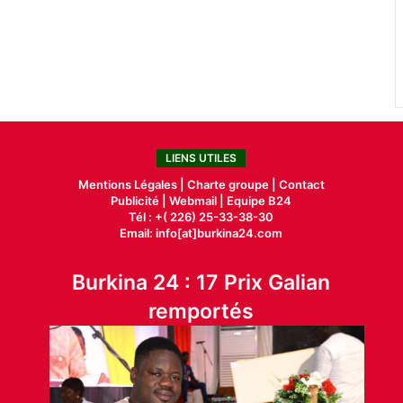
LIENS UTILES
Mentions Légales |
Charte groupe |
Contact
Publicité
|
Webmail |
Equipe B24
Tél : +( 226) 25-33-38-30
Email: info[at]burkina24.com
Burkina 24 : 17 Prix Galian
remportés