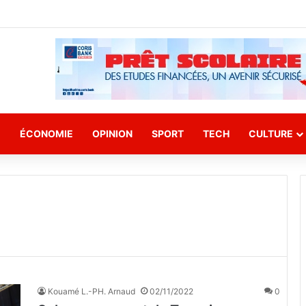
E
ÉCONOMIE
OPINION
SPORT
TECH
CULTURE
Kouamé L.-PH. Arnaud
02/11/2022
0