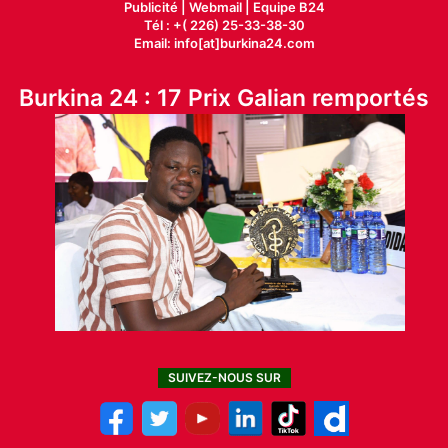
Publicité
|
Webmail |
Equipe B24
Tél : +( 226) 25-33-38-30
Email: info[at]burkina24.com
Burkina 24 : 17 Prix Galian remportés
SUIVEZ-NOUS SUR