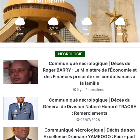
Nuages Dispersés
k
n
a
m
33
32
34
32
℃
℃
℃
℃
sam
dim
lun
mar
NÉCROLOGIE
Communiqué nécrologique | Décès de
Roger BARRY : Le Ministère de l’Économie et
des Finances présente ses condoléances à
la famille
il y a 2 semaines
Communiqué nécrologique | Décès du
Général de Division Nabéré Honoré TRAORÉ
: Remerciements
03/07/2026
Communiqué nécrologique | Décès de son
Excellence Dramane YAMEOGO : Faire-part