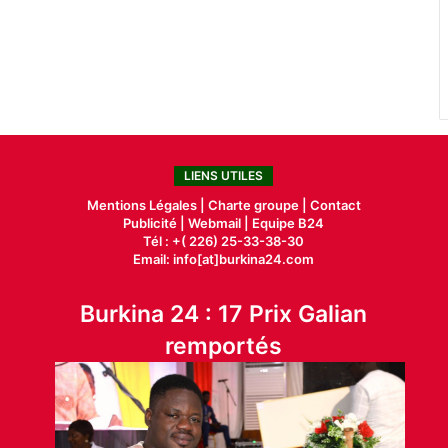
LIENS UTILES
Mentions Légales |
Charte groupe |
Contact
Publicité
|
Webmail |
Equipe B24
Tél : +( 226) 25-33-38-30
Email: info[at]burkina24.com
Burkina 24 : 17 Prix Galian
remportés