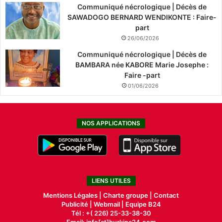
Communiqué nécrologique | Décès de
SAWADOGO BERNARD WENDIKONTE : Faire-
part
26/06/2026
Communiqué nécrologique | Décès de
BAMBARA née KABORE Marie Josephe :
Faire -part
01/06/2026
NOS APPLICATIONS
LIENS UTILES
Mentions Légales |
Charte groupe |
Contact
Publicité
|
Webmail |
Equipe B24
Tél : +( 226) 25-33-38-30
Email: info[at]burkina24.com