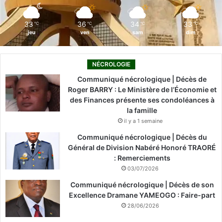
m
33
36
34
33
℃
℃
℃
℃
jeu
ven
sam
dim
NÉCROLOGIE
Communiqué nécrologique | Décès de
Roger BARRY : Le Ministère de l’Économie et
des Finances présente ses condoléances à
la famille
il y a 1 semaine
Communiqué nécrologique | Décès du
Général de Division Nabéré Honoré TRAORÉ
: Remerciements
03/07/2026
Communiqué nécrologique | Décès de son
Excellence Dramane YAMEOGO : Faire-part
28/06/2026