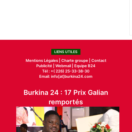
LIENS UTILES
Mentions Légales |
Charte groupe |
Contact
Publicité
|
Webmail |
Equipe B24
Tél : +( 226) 25-33-38-30
Email: info[at]burkina24.com
Burkina 24 : 17 Prix Galian
remportés