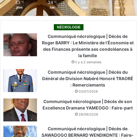
33
34
35
35
℃
℃
℃
℃
dim
lun
mar
mer
NÉCROLOGIE
Communiqué nécrologique | Décès de
Roger BARRY : Le Ministère de l’Économie et
des Finances présente ses condoléances à
la famille
il y a 2 semaines
Communiqué nécrologique | Décès du
Général de Division Nabéré Honoré TRAORÉ
: Remerciements
03/07/2026
Communiqué nécrologique | Décès de son
Excellence Dramane YAMEOGO : Faire-part
28/06/2026
Communiqué nécrologique | Décès de
SAWADOGO BERNARD WENDIKONTE : Faire-