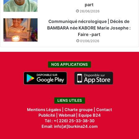
part
26/06/2026
Communiqué nécrologique | Décès de
BAMBARA née KABORE Marie Josephe :
Faire -part
01/06/2026
NOS APPLICATIONS
LIENS UTILES
Mentions Légales |
Charte groupe |
Contact
Publicité
|
Webmail |
Equipe B24
Tél : +( 226) 25-33-38-30
Email: info[at]burkina24.com