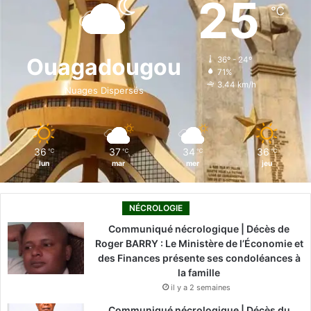
25
℃
b
e
u
a
o
o
d
b
g
k
Ouagadougou
36º - 24º
71%
o
i
e
r
3.44 km/h
Nuages Dispersés
k
n
a
m
36
37
34
36
℃
℃
℃
℃
lun
mar
mer
jeu
NÉCROLOGIE
Communiqué nécrologique | Décès de
Roger BARRY : Le Ministère de l’Économie et
des Finances présente ses condoléances à
la famille
il y a 2 semaines
Communiqué nécrologique | Décès du