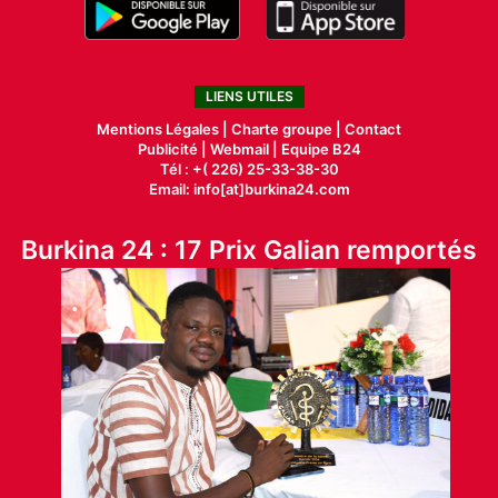
LIENS UTILES
Mentions Légales |
Charte groupe |
Contact
Publicité
|
Webmail |
Equipe B24
Tél : +( 226) 25-33-38-30
Email: info[at]burkina24.com
Burkina 24 : 17 Prix Galian remportés