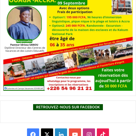
RETROUVEZ-NOUS SUR FACEBOOK
F
X
L
Y
I
T