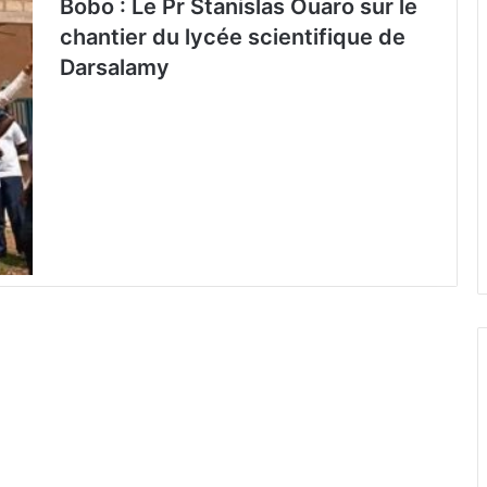
Bobo : Le Pr Stanislas Ouaro sur le
chantier du lycée scientifique de
Darsalamy