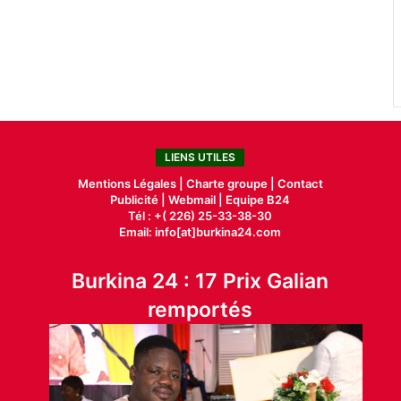
LIENS UTILES
Mentions Légales |
Charte groupe |
Contact
Publicité
|
Webmail |
Equipe B24
Tél : +( 226) 25-33-38-30
Email: info[at]burkina24.com
Burkina 24 : 17 Prix Galian
remportés