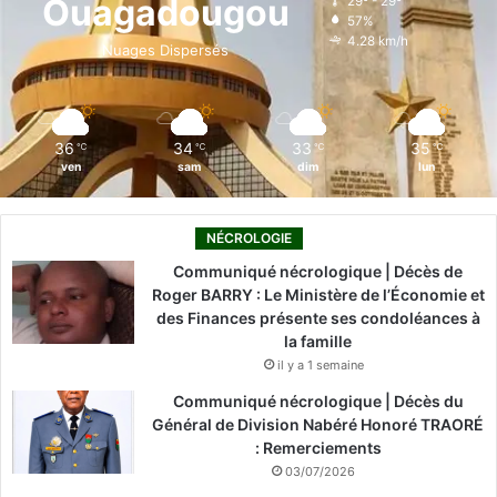
Ouagadougou
29º - 29º
57%
o
i
e
r
4.28 km/h
Nuages Dispersés
k
n
a
m
36
34
33
35
℃
℃
℃
℃
ven
sam
dim
lun
NÉCROLOGIE
Communiqué nécrologique | Décès de
Roger BARRY : Le Ministère de l’Économie et
des Finances présente ses condoléances à
la famille
il y a 1 semaine
Communiqué nécrologique | Décès du
Général de Division Nabéré Honoré TRAORÉ
: Remerciements
03/07/2026