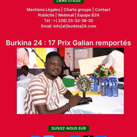
LIENS UTILES
Mentions Légales |
Charte groupe |
Contact
Publicité
|
Webmail |
Equipe B24
Tél : +( 226) 25-33-38-30
Email: info[at]burkina24.com
Burkina 24 : 17 Prix Galian remportés
SUIVEZ-NOUS SUR