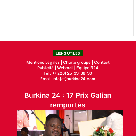
LIENS UTILES
Mentions Légales |
Charte groupe |
Contact
Publicité
|
Webmail |
Equipe B24
Tél : +( 226) 25-33-38-30
Email: info[at]burkina24.com
Burkina 24 : 17 Prix Galian
remportés