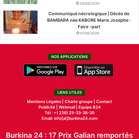
26/06/2026
Communiqué nécrologique | Décès de
BAMBARA née KABORE Marie Josephe :
Faire -part
01/06/2026
NOS APPLICATIONS
LIENS UTILES
Mentions Légales |
Charte groupe |
Contact
Publicité
|
Webmail |
Equipe B24
Tél : +( 226) 25-33-38-30
Email: info[at]burkina24.com
Burkina 24 : 17 Prix Galian remportés