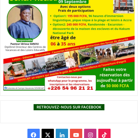
RETROUVEZ-NOUS SUR FACEBOOK
F
X
L
Y
I
T