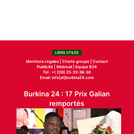
LIENS UTILES
Mentions Légales |
Charte groupe |
Contact
Publicité
|
Webmail |
Equipe B24
Tél : +( 226) 25-33-38-30
Email: info[at]burkina24.com
Burkina 24 : 17 Prix Galian
remportés