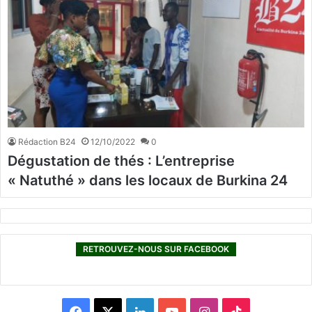
Rédaction B24
12/10/2022
0
Dégustation de thés : L’entreprise
« Natuthé » dans les locaux de Burkina 24
RETROUVEZ-NOUS SUR FACEBOOK
F
X
L
Y
I
T