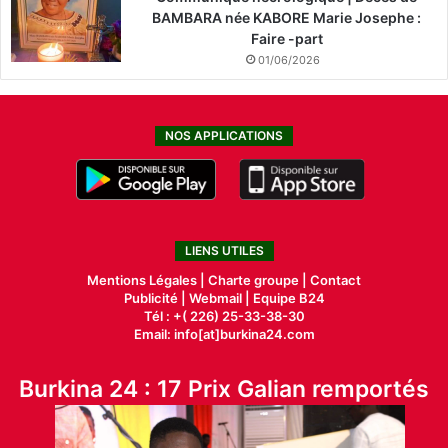
BAMBARA née KABORE Marie Josephe :
Faire -part
01/06/2026
NOS APPLICATIONS
LIENS UTILES
Mentions Légales |
Charte groupe |
Contact
Publicité
|
Webmail |
Equipe B24
Tél : +( 226) 25-33-38-30
Email: info[at]burkina24.com
Burkina 24 : 17 Prix Galian remportés