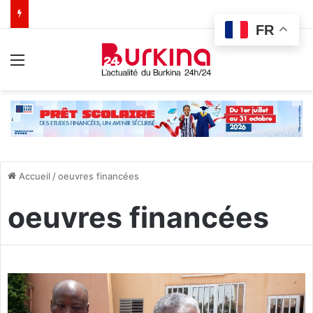
FR
Menu
Accueil
/
oeuvres financées
oeuvres financées