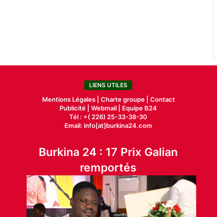
LIENS UTILES
Mentions Légales |
Charte groupe |
Contact
Publicité
|
Webmail |
Equipe B24
Tél : +( 226) 25-33-38-30
Email: info[at]burkina24.com
Burkina 24 : 17 Prix Galian
remportés