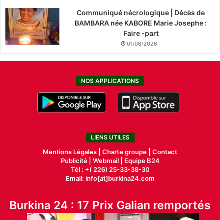
Communiqué nécrologique | Décès de
BAMBARA née KABORE Marie Josephe :
Faire -part
01/06/2026
NOS APPLICATIONS
LIENS UTILES
Mentions Légales |
Charte groupe |
Contact
Publicité
|
Webmail |
Equipe B24
Tél : +( 226) 25-33-38-30
Email: info[at]burkina24.com
Burkina 24 : 17 Prix Galian remportés