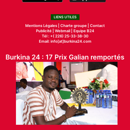
LIENS UTILES
Mentions Légales |
Charte groupe |
Contact
Publicité
|
Webmail |
Equipe B24
Tél : +( 226) 25-33-38-30
Email: info[at]burkina24.com
Burkina 24 : 17 Prix Galian remportés