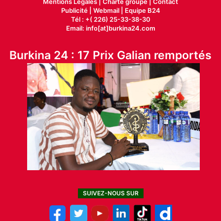
Mentions Légales |
Charte groupe |
Contact
Publicité
|
Webmail |
Equipe B24
Tél : +( 226) 25-33-38-30
Email: info[at]burkina24.com
Burkina 24 : 17 Prix Galian remportés
SUIVEZ-NOUS SUR