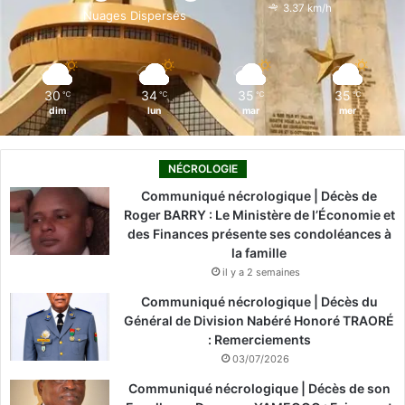
o
i
e
r
3.37 km/h
Nuages Dispersés
k
n
a
m
30
34
35
35
℃
℃
℃
℃
dim
lun
mar
mer
NÉCROLOGIE
Communiqué nécrologique | Décès de
Roger BARRY : Le Ministère de l’Économie et
des Finances présente ses condoléances à
la famille
il y a 2 semaines
Communiqué nécrologique | Décès du
Général de Division Nabéré Honoré TRAORÉ
: Remerciements
03/07/2026
Communiqué nécrologique | Décès de son