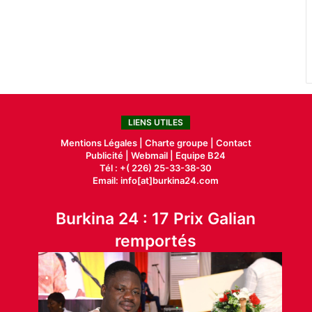
LIENS UTILES
Mentions Légales |
Charte groupe |
Contact
Publicité
|
Webmail |
Equipe B24
Tél : +( 226) 25-33-38-30
Email: info[at]burkina24.com
Burkina 24 : 17 Prix Galian
remportés