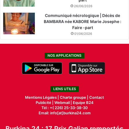
26/06/2026
Communiqué nécrologique | Décès de
BAMBARA née KABORE Marie Josephe :
Faire -part
01/06/2026
NOS APPLICATIONS
LIENS UTILES
Mentions Légales |
Charte groupe |
Contact
Publicité
|
Webmail |
Equipe B24
Tél : +( 226) 25-33-38-30
Email: info[at]burkina24.com
Burkina 24 : 17 Prix Galian remportés