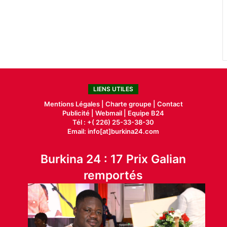
LIENS UTILES
Mentions Légales |
Charte groupe |
Contact
Publicité
|
Webmail |
Equipe B24
Tél : +( 226) 25-33-38-30
Email: info[at]burkina24.com
Burkina 24 : 17 Prix Galian
remportés