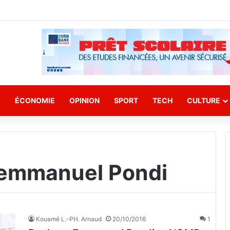
E
ÉCONOMIE
OPINION
SPORT
TECH
CULTURE
 emmanuel Pondi
Kouamé L.-PH. Arnaud
20/10/2016
1