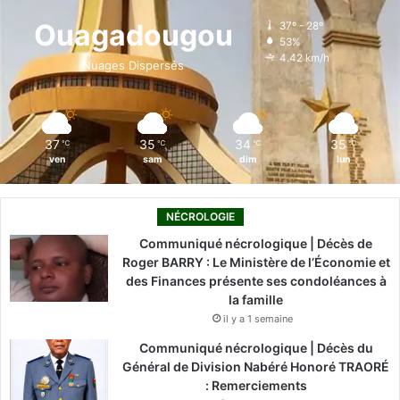
o
d
b
g
k
Ouagadougou
37º - 28º
53%
o
i
e
r
4.42 km/h
Nuages Dispersés
k
n
a
m
37
35
34
35
℃
℃
℃
℃
ven
sam
dim
lun
NÉCROLOGIE
Communiqué nécrologique | Décès de
Roger BARRY : Le Ministère de l’Économie et
des Finances présente ses condoléances à
la famille
il y a 1 semaine
Communiqué nécrologique | Décès du
Général de Division Nabéré Honoré TRAORÉ
: Remerciements