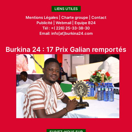
LIENS UTILES
Mentions Légales |
Charte groupe |
Contact
Publicité
|
Webmail |
Equipe B24
Tél : +( 226) 25-33-38-30
Email: info[at]burkina24.com
Burkina 24 : 17 Prix Galian remportés
SUIVEZ-NOUS SUR