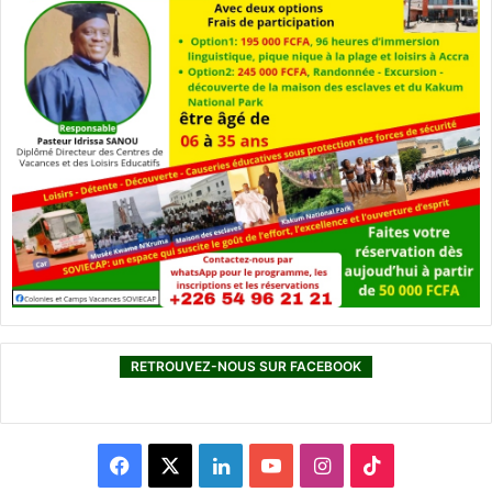
RETROUVEZ-NOUS SUR FACEBOOK
F
X
L
Y
I
T