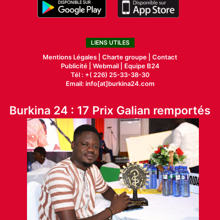
LIENS UTILES
Mentions Légales |
Charte groupe |
Contact
Publicité
|
Webmail |
Equipe B24
Tél : +( 226) 25-33-38-30
Email: info[at]burkina24.com
Burkina 24 : 17 Prix Galian remportés