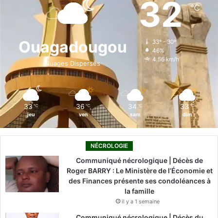
32
℃
b
e
u
a
o
o
d
b
g
k
Ouagadougou
33º - 30º
46%
o
i
e
r
4.56 km/h
Nuages Dispersés
k
n
a
m
33
36
34
33
℃
℃
℃
℃
jeu
ven
sam
dim
NÉCROLOGIE
Communiqué nécrologique | Décès de
Roger BARRY : Le Ministère de l’Économie et
des Finances présente ses condoléances à
la famille
il y a 1 semaine
Communiqué nécrologique | Décès du