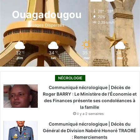
o
d
b
g
k
Ouagadougou
28º - 28º
70%
o
i
e
r
2.39 km/h
Nuages Dispersés
k
n
a
m
32
34
35
34
℃
℃
℃
℃
dim
lun
mar
mer
NÉCROLOGIE
Communiqué nécrologique | Décès de
Roger BARRY : Le Ministère de l’Économie et
des Finances présente ses condoléances à
la famille
il y a 2 semaines
Communiqué nécrologique | Décès du
Général de Division Nabéré Honoré TRAORÉ
: Remerciements