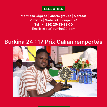
LIENS UTILES
Mentions Légales |
Charte groupe |
Contact
Publicité
|
Webmail |
Equipe B24
Tél : +( 226) 25-33-38-30
Email: info[at]burkina24.com
Burkina 24 : 17 Prix Galian remportés