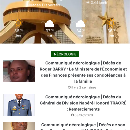
o
i
e
r
3.44 km/h
Nuages Dispersés
k
n
a
m
36
37
34
36
℃
℃
℃
℃
lun
mar
mer
jeu
NÉCROLOGIE
Communiqué nécrologique | Décès de
Roger BARRY : Le Ministère de l’Économie et
des Finances présente ses condoléances à
la famille
il y a 2 semaines
Communiqué nécrologique | Décès du
Général de Division Nabéré Honoré TRAORÉ
: Remerciements
03/07/2026
Communiqué nécrologique | Décès de son