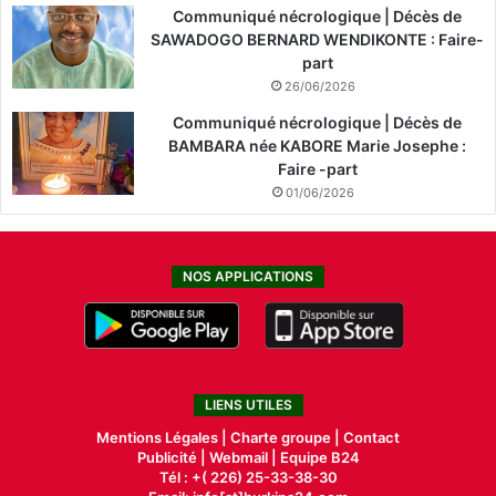
Communiqué nécrologique | Décès de
SAWADOGO BERNARD WENDIKONTE : Faire-
part
26/06/2026
Communiqué nécrologique | Décès de
BAMBARA née KABORE Marie Josephe :
Faire -part
01/06/2026
NOS APPLICATIONS
LIENS UTILES
Mentions Légales |
Charte groupe |
Contact
Publicité
|
Webmail |
Equipe B24
Tél : +( 226) 25-33-38-30