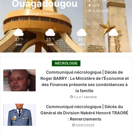
Ouagadougou
37º - 26º
67%
o
i
e
r
3.36 km/h
Nuages Dispersés
k
n
a
m
37
35
34
33
℃
℃
℃
℃
ven
sam
dim
lun
NÉCROLOGIE
Communiqué nécrologique | Décès de
Roger BARRY : Le Ministère de l’Économie et
des Finances présente ses condoléances à
la famille
il y a 1 semaine
Communiqué nécrologique | Décès du
Général de Division Nabéré Honoré TRAORÉ
: Remerciements
03/07/2026