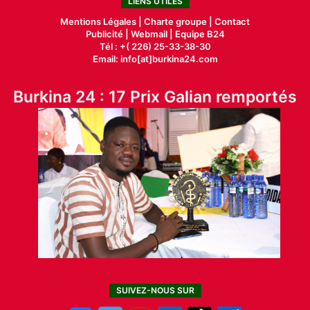
LIENS UTILES
Mentions Légales |
Charte groupe |
Contact
Publicité
|
Webmail |
Equipe B24
Tél : +( 226) 25-33-38-30
Email: info[at]burkina24.com
Burkina 24 : 17 Prix Galian remportés
SUIVEZ-NOUS SUR