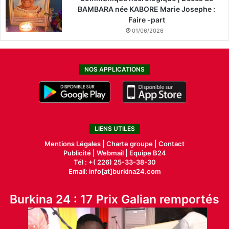
BAMBARA née KABORE Marie Josephe :
Faire -part
01/06/2026
NOS APPLICATIONS
LIENS UTILES
Mentions Légales |
Charte groupe |
Contact
Publicité
|
Webmail |
Equipe B24
Tél : +( 226) 25-33-38-30
Email: info[at]burkina24.com
Burkina 24 : 17 Prix Galian remportés