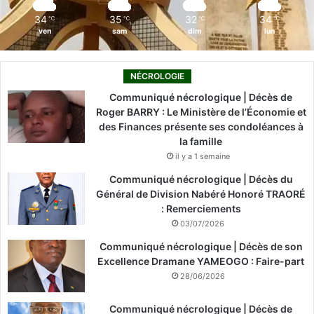
m
34
35
32
34
℃
℃
℃
℃
ven
sam
dim
lun
NÉCROLOGIE
Communiqué nécrologique | Décès de
Roger BARRY : Le Ministère de l’Économie et
des Finances présente ses condoléances à
la famille
il y a 1 semaine
Communiqué nécrologique | Décès du
Général de Division Nabéré Honoré TRAORÉ
: Remerciements
03/07/2026
Communiqué nécrologique | Décès de son
Excellence Dramane YAMEOGO : Faire-part
28/06/2026
Communiqué nécrologique | Décès de