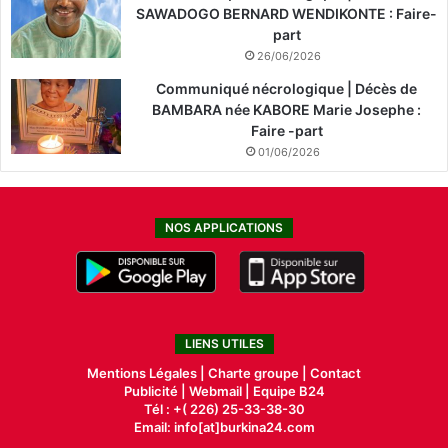
SAWADOGO BERNARD WENDIKONTE : Faire-
part
26/06/2026
Communiqué nécrologique | Décès de
BAMBARA née KABORE Marie Josephe :
Faire -part
01/06/2026
NOS APPLICATIONS
LIENS UTILES
Mentions Légales |
Charte groupe |
Contact
Publicité
|
Webmail |
Equipe B24
Tél : +( 226) 25-33-38-30
Email: info[at]burkina24.com