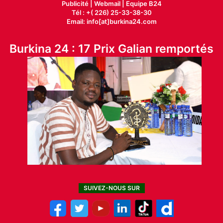
Publicité
|
Webmail |
Equipe B24
Tél : +( 226) 25-33-38-30
Email: info[at]burkina24.com
Burkina 24 : 17 Prix Galian remportés
SUIVEZ-NOUS SUR