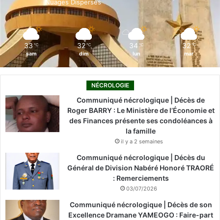
Nuages Dispersés
k
n
a
m
33
32
34
32
℃
℃
℃
℃
sam
dim
lun
mar
NÉCROLOGIE
Communiqué nécrologique | Décès de
Roger BARRY : Le Ministère de l’Économie et
des Finances présente ses condoléances à
la famille
il y a 2 semaines
Communiqué nécrologique | Décès du
Général de Division Nabéré Honoré TRAORÉ
: Remerciements
03/07/2026
Communiqué nécrologique | Décès de son
Excellence Dramane YAMEOGO : Faire-part